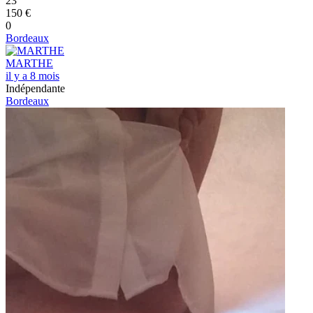
23
150 €
0
Bordeaux
MARTHE
il y a 8 mois
Indépendante
Bordeaux