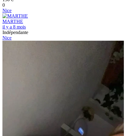
0
Nice
MARTHE
il y a 8 mois
Indépendante
Nice