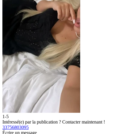
1-5
2
Intéressé(e) par la publication ?
Contacter maintenant !
I
33756803095
3
Écrire un message
É