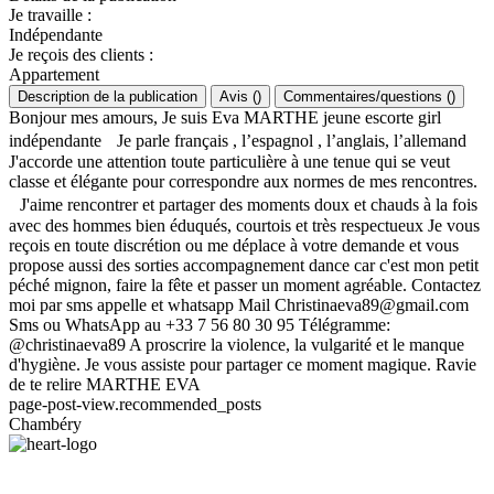
Je travaille
:
Indépendante
Je reçois des clients
:
Appartement
Description de la publication
Avis
(
)
Commentaires/questions
(
)
Bonjour mes amours, Je suis Eva MARTHE jeune escorte girl
indépendante Je parle français , l’espagnol , l’anglais, l’allemand
J'accorde une attention toute particulière à une tenue qui se veut
classe et élégante pour correspondre aux normes de mes rencontres.
J'aime rencontrer et partager des moments doux et chauds à la fois
avec des hommes bien éduqués, courtois et très respectueux Je vous
reçois en toute discrétion ou me déplace à votre demande et vous
propose aussi des sorties accompagnement dance car c'est mon petit
péché mignon, faire la fête et passer un moment agréable. Contactez
moi par sms appelle et whatsapp Mail
Christinaeva89@gmail.com
Sms ou WhatsApp au +33 7 56 80 30 95 Télégramme:
@christinaeva89 A proscrire la violence, la vulgarité et le manque
d'hygiène. Je vous assiste pour partager ce moment magique. Ravie
de te relire MARTHE EVA
page-post-view.recommended_posts
Chambéry