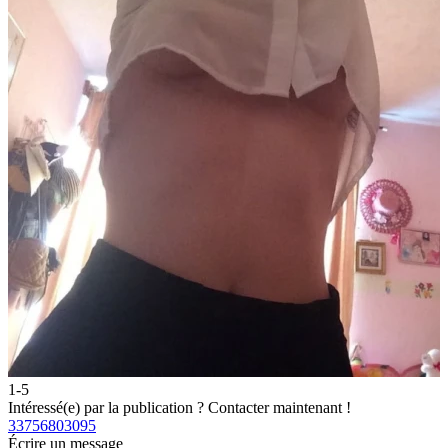
1-5
2
Intéressé(e) par la publication ?
Contacter maintenant !
I
33756803095
3
Écrire un message
É