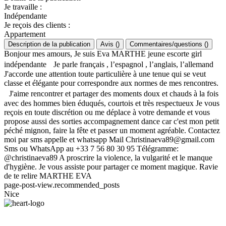
Je travaille
:
Indépendante
Je reçois des clients
:
Appartement
Description de la publication
Avis
(
)
Commentaires/questions
(
)
Bonjour mes amours, Je suis Eva MARTHE jeune escorte girl
indépendante Je parle français , l’espagnol , l’anglais, l’allemand
J'accorde une attention toute particulière à une tenue qui se veut
classe et élégante pour correspondre aux normes de mes rencontres.
J'aime rencontrer et partager des moments doux et chauds à la fois
avec des hommes bien éduqués, courtois et très respectueux Je vous
reçois en toute discrétion ou me déplace à votre demande et vous
propose aussi des sorties accompagnement dance car c'est mon petit
péché mignon, faire la fête et passer un moment agréable. Contactez
moi par sms appelle et whatsapp Mail
Christinaeva89@gmail.com
Sms ou WhatsApp au +33 7 56 80 30 95 Télégramme:
@christinaeva89 A proscrire la violence, la vulgarité et le manque
d'hygiène. Je vous assiste pour partager ce moment magique. Ravie
de te relire MARTHE EVA
page-post-view.recommended_posts
Nice