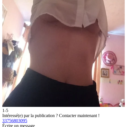
1-5
2
Intéressé(e) par la publication ?
Contacter maintenant !
I
33756803095
3
Écrire un message
É