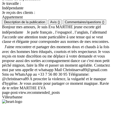
Je travaille
:
Indépendante
Je reçois des clients
:
Appartement
Description de la publication
Avis
(
)
Commentaires/questions
(
)
Bonjour mes amours, Je suis Eva MARTHE jeune escorte girl
indépendante Je parle français , l’espagnol , l’anglais, l’allemand
J'accorde une attention toute particulière à une tenue qui se veut
classe et élégante pour correspondre aux normes de mes rencontres.
J'aime rencontrer et partager des moments doux et chauds à la fois
avec des hommes bien éduqués, courtois et très respectueux Je vous
reçois en toute discrétion ou me déplace à votre demande et vous
propose aussi des sorties accompagnement dance car c'est mon petit
péché mignon, faire la fête et passer un moment agréable. Contactez
moi par sms appelle et whatsapp Mail
Christinaeva89@gmail.com
Sms ou WhatsApp au +33 7 56 80 30 95 Télégramme:
@christinaeva89 A proscrire la violence, la vulgarité et le manque
d'hygiène. Je vous assiste pour partager ce moment magique. Ravie
de te relire MARTHE EVA
page-post-view.recommended_posts
Villeurbanne