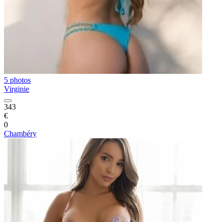
5 photos
Virginie
343
€
0
Chambéry