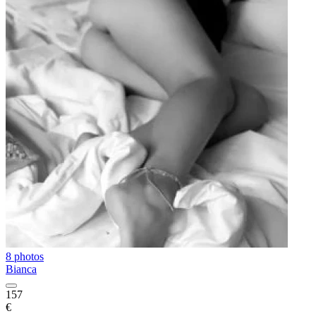
8 photos
Bianca
157
€