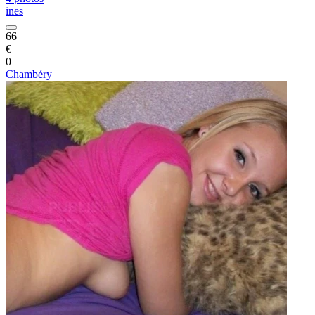
ines
66
€
0
Chambéry