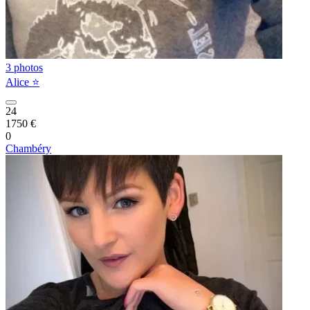
3 photos
Alice ⭐️
24
1750 €
0
Chambéry