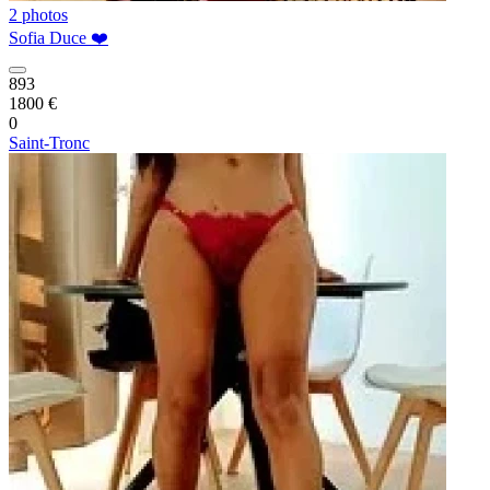
2 photos
Sofia Duce ❤️
893
1800 €
0
Saint-Tronc