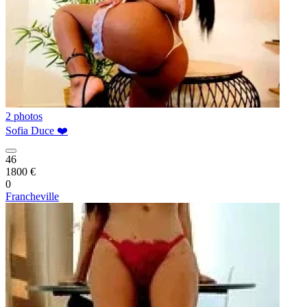
2 photos
Sofia Duce ❤️
46
1800 €
0
Francheville