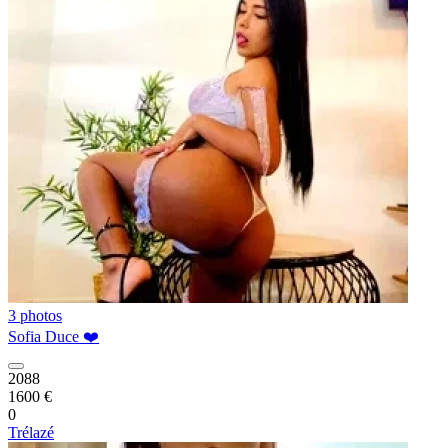
3 photos
Sofia Duce ❤️
2088
1600 €
0
Trélazé