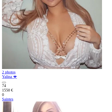
2 photos
Yalina 💋
74
1550 €
0
Saintes