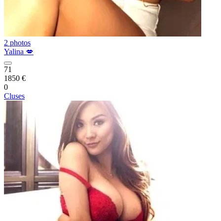
2 photos
Yalina 💋
71
1850 €
0
Cluses