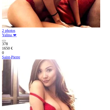
2 photos
Yalina 💋
378
1650 €
0
Saint-Pierre