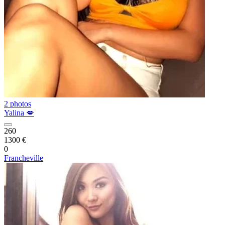
2 photos
Yalina 💋
260
1300 €
0
Francheville