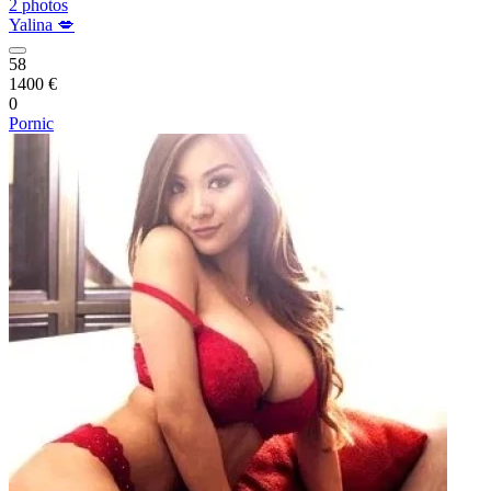
2 photos
Yalina 💋
58
1400 €
0
Pornic