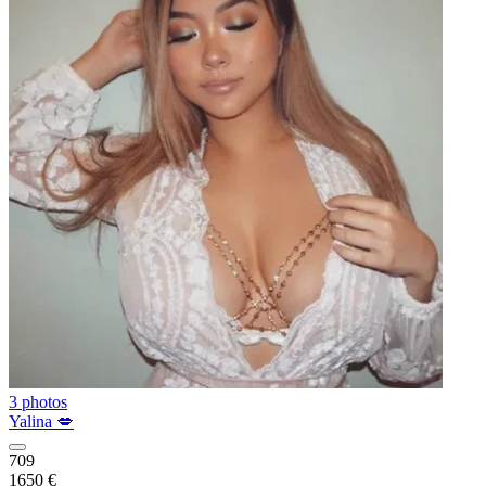
3 photos
Yalina 💋
709
1650 €