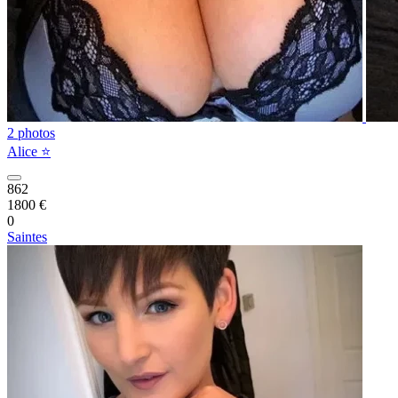
2 photos
Alice ⭐️
862
1800 €
0
Saintes