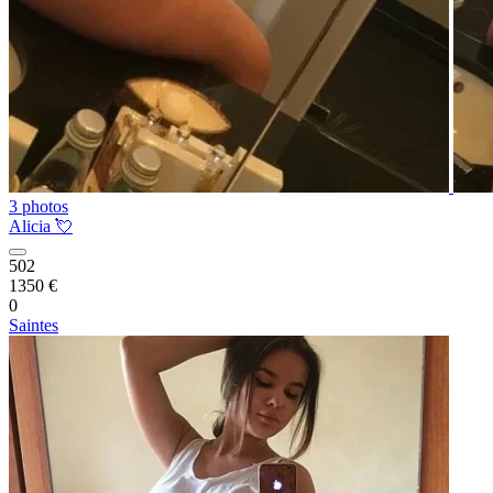
3 photos
Alicia 💘
502
1350 €
0
Saintes