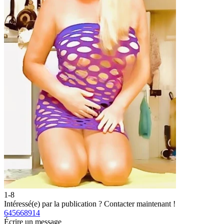
1-8
Intéressé(e) par la publication ?
Contacter maintenant !
645668914
Écrire un message