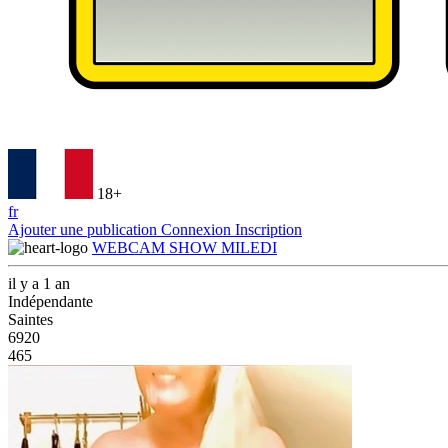
18+
fr
Ajouter une publication
Connexion
Inscription
WEBCAM SHOW MILEDI
il y a 1 an
Indépendante
Saintes
6920
465