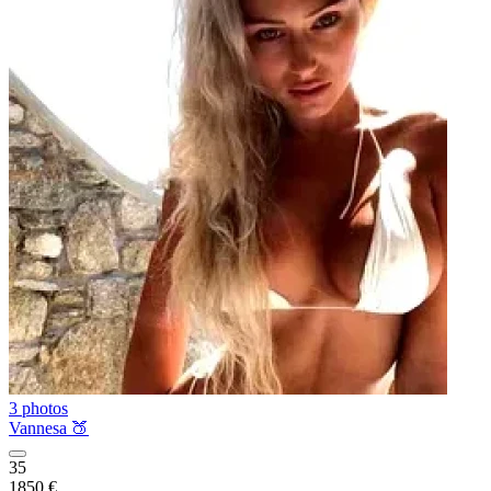
3 photos
Vannesa 🍑
35
1850 €