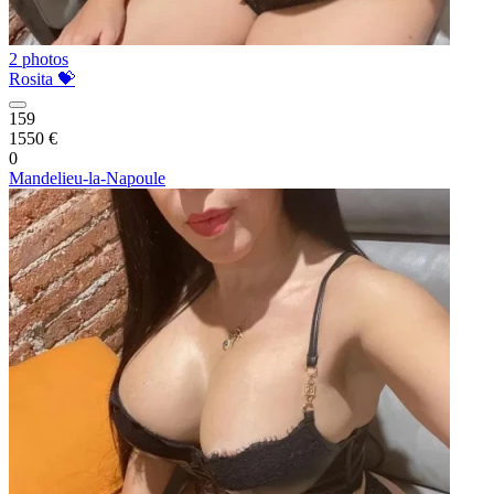
2 photos
Rosita 💝
159
1550 €
0
Mandelieu-la-Napoule