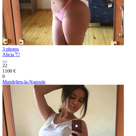
3 photos
Alicia 💘
22
1100 €
0
Mandelieu-la-Napoule