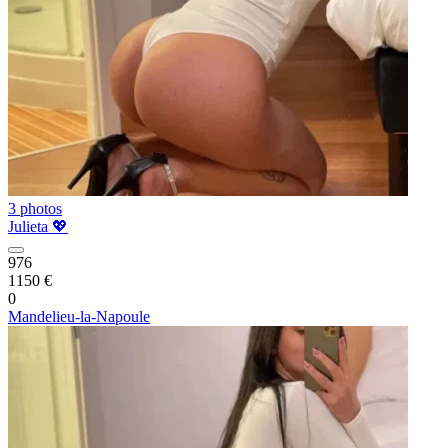
3 photos
Julieta 💖
976
1150 €
0
Mandelieu-la-Napoule