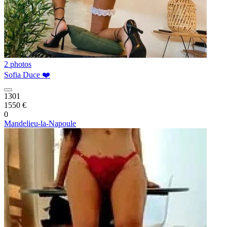
2 photos
Sofia Duce ❤️
1301
1550 €
0
Mandelieu-la-Napoule