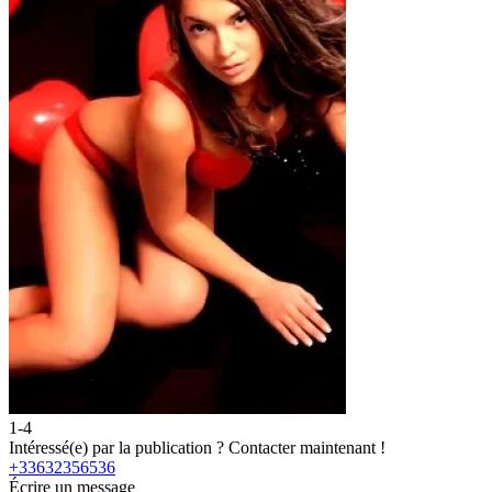
1-4
2
Intéressé(e) par la publication ?
Contacter maintenant !
I
+33632356536
Écrire un message
É