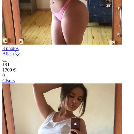
3 photos
Alicia 💘
191
1700 €
0
Gisors