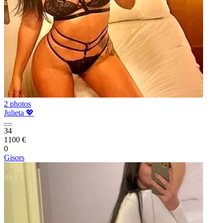
2 photos
Julieta 💖
34
1100 €
0
Gisors