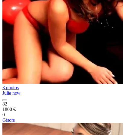
3 photos
Julia new
82
1800 €
0
Gisors