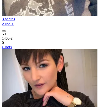
3 photos
Alice ⭐️
59
1400 €
0
Gisors