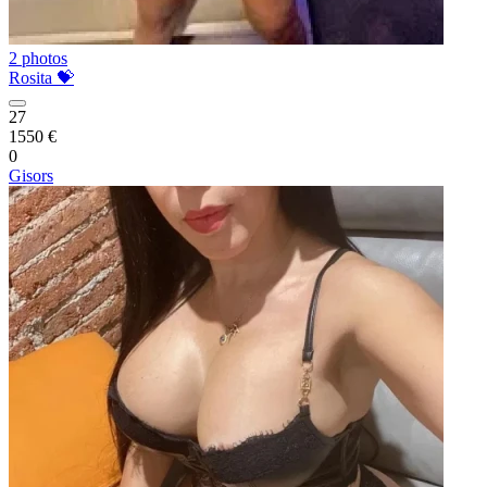
2 photos
Rosita 💝
27
1550 €
0
Gisors