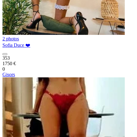
2 photos
Sofia Duce ❤️
353
1750 €
0
Gisors