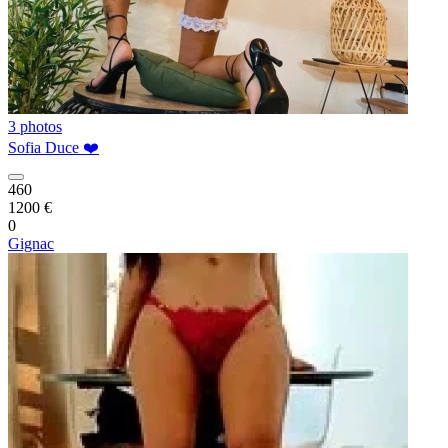
3 photos
Sofia Duce ❤️
460
1200 €
0
Gignac