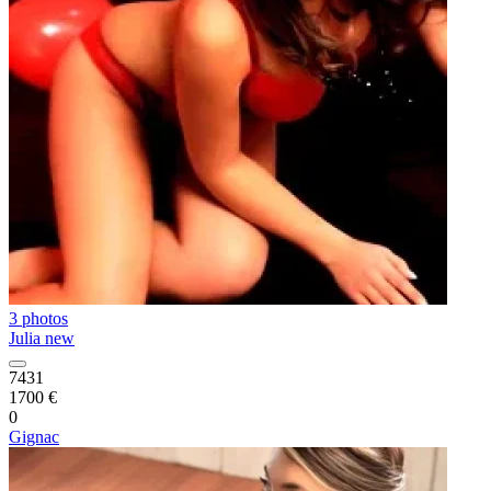
3 photos
Julia new
7431
1700 €
0
Gignac