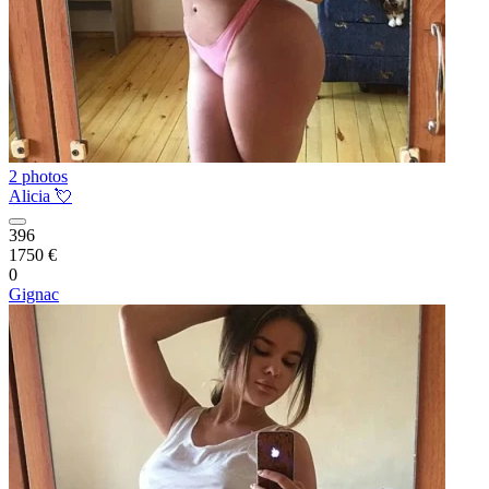
2 photos
Alicia 💘
396
1750 €
0
Gignac