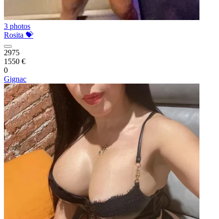
3 photos
Rosita 💝
2975
1550 €
0
Gignac