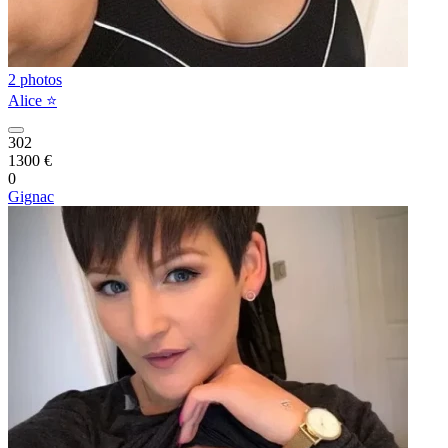
2 photos
Alice ⭐️
302
1300 €
0
Gignac