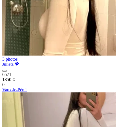
3 photos
Julieta 💖
6571
1850 €
0
Vaux-le-Pénil