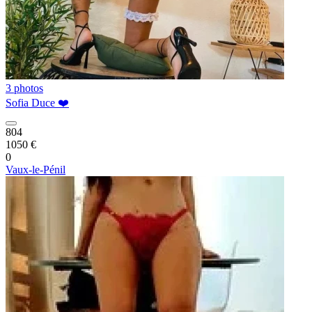
3 photos
Sofia Duce ❤️
804
1050 €
0
Vaux-le-Pénil