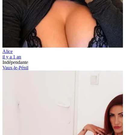
Alice
il y a 1 an
Indépendante
Vaux-le-Pénil