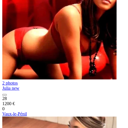
2 photos
Julia new
28
1200 €
0
Vaux-le-Pénil