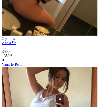
2 photos
Alicia 💘
3590
1350 €
0
Vaux-le-Pénil