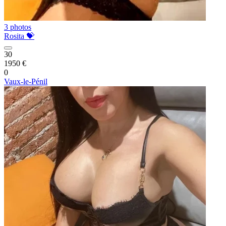
3 photos
Rosita 💝
30
1950 €
0
Vaux-le-Pénil