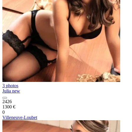
3 photos
Julia new
2426
1300 €
0
Villeneuve-Loubet