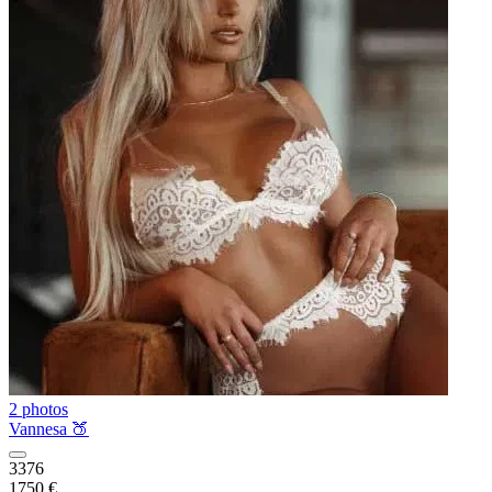
2 photos
Vannesa 🍑
3376
1750 €