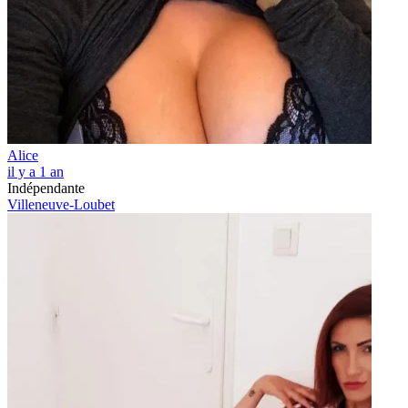
Alice
il y a 1 an
Indépendante
Villeneuve-Loubet