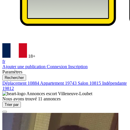
18+
fr
Ajouter une publication
Connexion
Inscription
Paramètres
Rechercher
Déplacement
10884
Appartement
19743
Salon
10815
Indépendante
19812
Annonces escort
Villeneuve-Loubet
Nous avons trouvé
11
annonces
Trier par