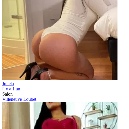
Julieta
il y a 1 an
Salon
Villeneuve-Loubet