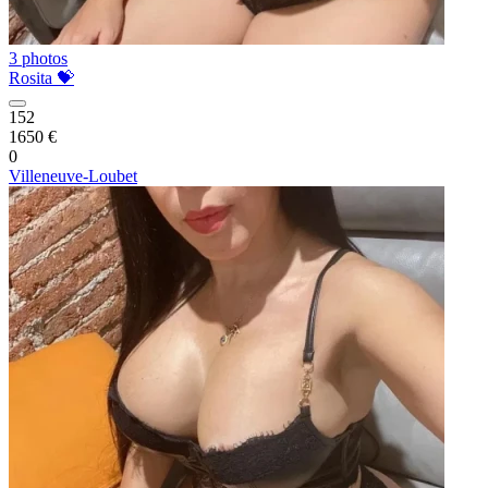
3 photos
Rosita 💝
152
1650 €
0
Villeneuve-Loubet