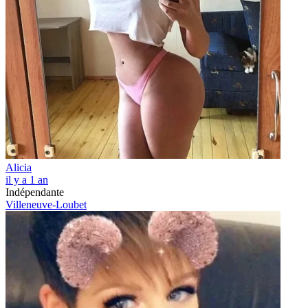
Alicia
il y a 1 an
Indépendante
Villeneuve-Loubet