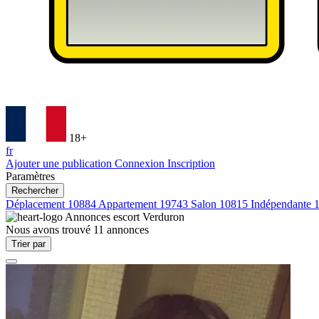
18+
fr
Ajouter une publication
Connexion
Inscription
Paramètres
Rechercher
Déplacement
10884
Appartement
19743
Salon
10815
Indépendante
Annonces escort
Verduron
Nous avons trouvé
11
annonces
Trier par