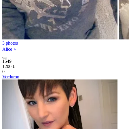
3 photos
Alice ⭐️
1549
1200 €
0
Verduron