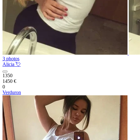
3 photos
Alicia 💘
1350
1450 €
0
Verduron