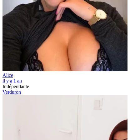
Alice
il y a 1 an
Indépendante
Verduron