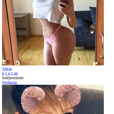
Alicia
il y a 1 an
Indépendante
Verduron