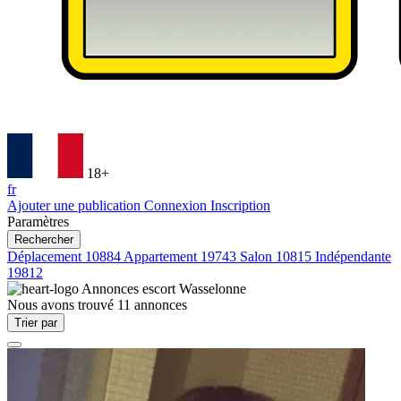
18+
fr
Ajouter une publication
Connexion
Inscription
Paramètres
Rechercher
Déplacement
10884
Appartement
19743
Salon
10815
Indépendante
19812
Annonces escort
Wasselonne
Nous avons trouvé
11
annonces
Trier par