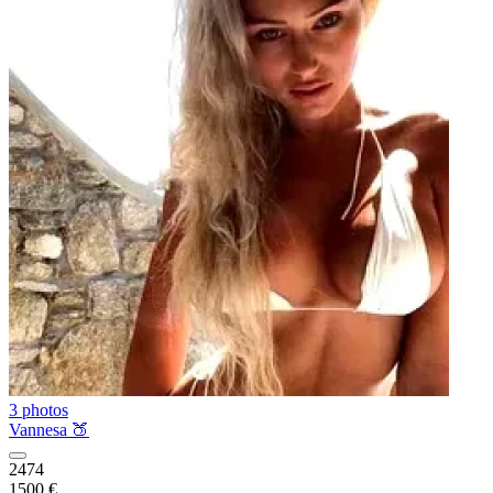
3 photos
Vannesa 🍑
2474
1500 €