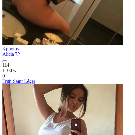
3 photos
Alicia 💘
114
1100 €
0
Trith-Saint-Léger