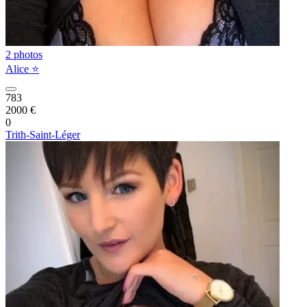
2 photos
Alice ⭐️
783
2000 €
0
Trith-Saint-Léger