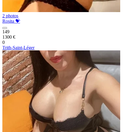
2 photos
Rosita 💝
149
1300 €
0
Trith-Saint-Léger