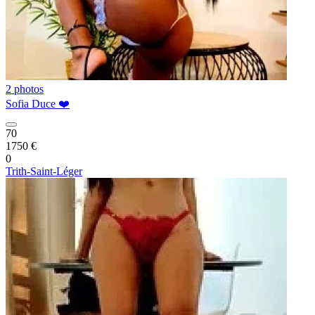
2 photos
Sofia Duce ❤️
70
1750 €
0
Trith-Saint-Léger