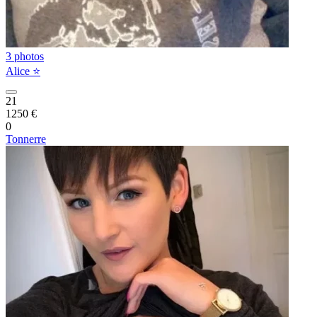
3 photos
Alice ⭐️
21
1250 €
0
Tonnerre