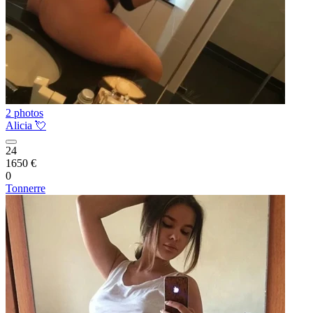
2 photos
Alicia 💘
24
1650 €
0
Tonnerre