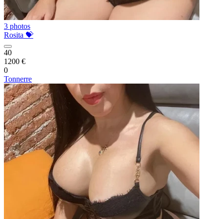
3 photos
Rosita 💝
40
1200 €
0
Tonnerre