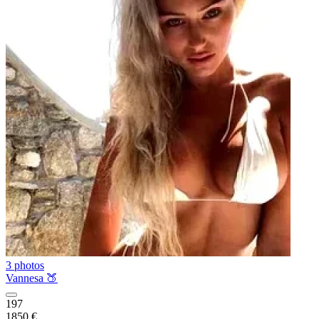
3 photos
Vannesa 🍑
197
1850 €