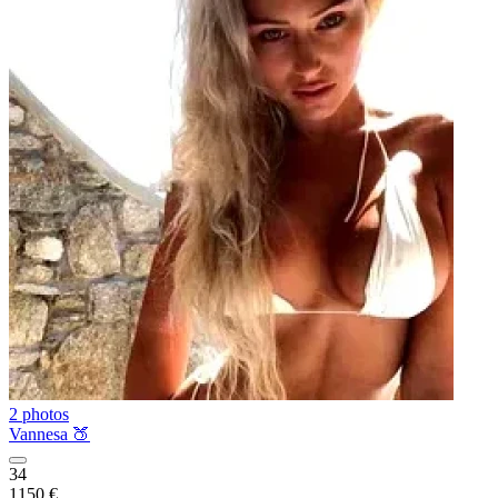
2 photos
Vannesa 🍑
34
1150 €