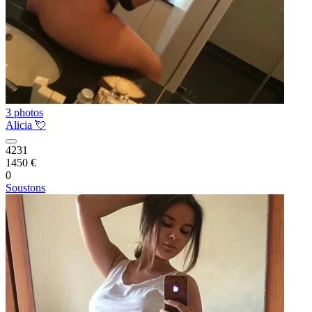
3 photos
Alicia 💘
4231
1450 €
0
Soustons