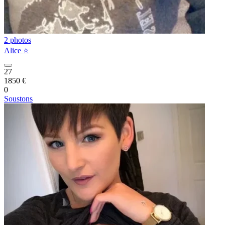
2 photos
Alice ⭐️
27
1850 €
0
Soustons