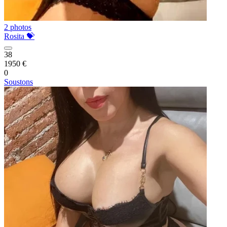
2 photos
Rosita 💝
38
1950 €
0
Soustons