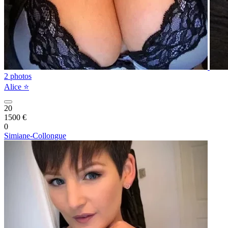
2 photos
Alice ⭐️
20
1500 €
0
Simiane-Collongue