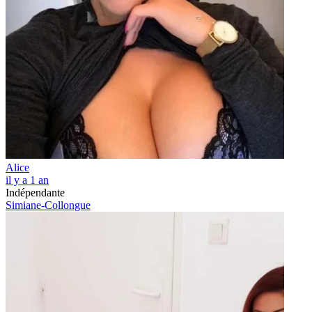
Alice
il y a 1 an
Indépendante
Simiane-Collongue