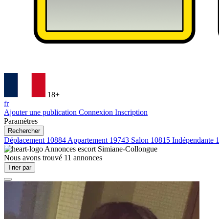
18+
fr
Ajouter une publication
Connexion
Inscription
Paramètres
Rechercher
Déplacement
10884
Appartement
19743
Salon
10815
Indépendante
Annonces escort
Simiane-Collongue
Nous avons trouvé
11
annonces
Trier par