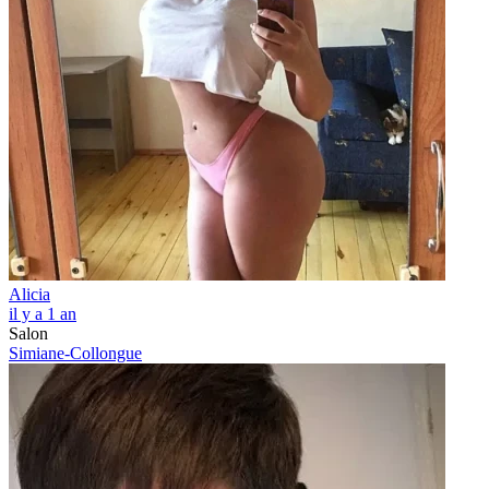
Alicia
il y a 1 an
Salon
Simiane-Collongue