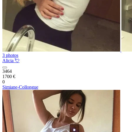
3 photos
Alicia 💘
3464
1700 €
0
Simiane-Collongue