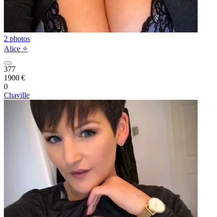
2 photos
Alice ⭐️
377
1900 €
0
Chaville