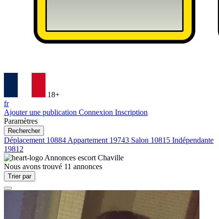
18+
fr
Ajouter une publication
Connexion
Inscription
Paramètres
Rechercher
Déplacement
10884
Appartement
19743
Salon
10815
Indépendante
19812
Annonces escort
Chaville
Nous avons trouvé
11
annonces
Trier par