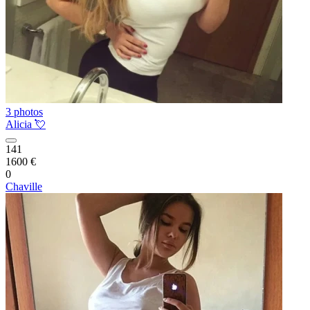
3 photos
Alicia 💘
141
1600 €
0
Chaville