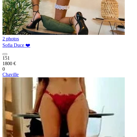
2 photos
Sofia Duce ❤️
151
1800 €
0
Chaville