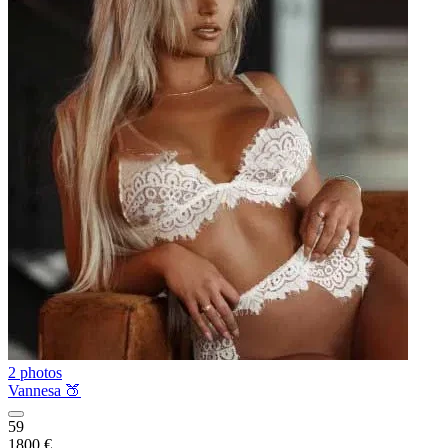
2 photos
Vannesa 🍑
59
1800 €