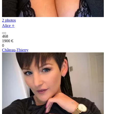
2 photos
Alice ⭐️
468
1900 €
0
Château-Thierry