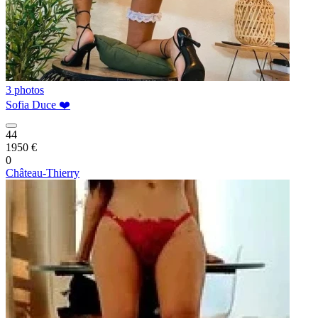
3 photos
Sofia Duce ❤️
44
1950 €
0
Château-Thierry