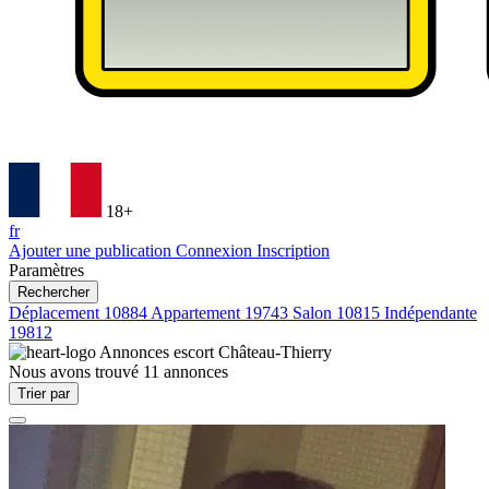
18+
fr
Ajouter une publication
Connexion
Inscription
Paramètres
Rechercher
Déplacement
10884
Appartement
19743
Salon
10815
Indépendante
19812
Annonces escort
Château-Thierry
Nous avons trouvé
11
annonces
Trier par