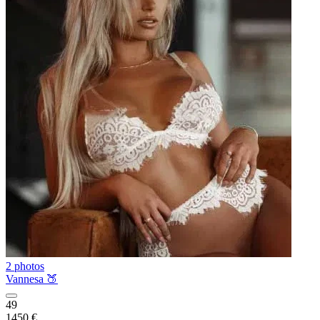
2 photos
Vannesa 🍑
49
1450 €