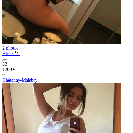
2 photos
Alicia 💘
33
1200 €
0
Châtenay-Malabry