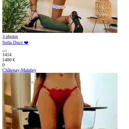
3 photos
Sofia Duce ❤️
1414
1400 €
0
Châtenay-Malabry