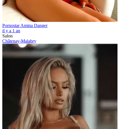
Pornostar Amina Danger
il y a 1 an
Salon
Châtenay-Malabry