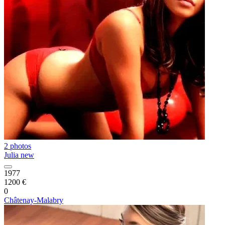
2 photos
Julia new
1977
1200 €
0
Châtenay-Malabry