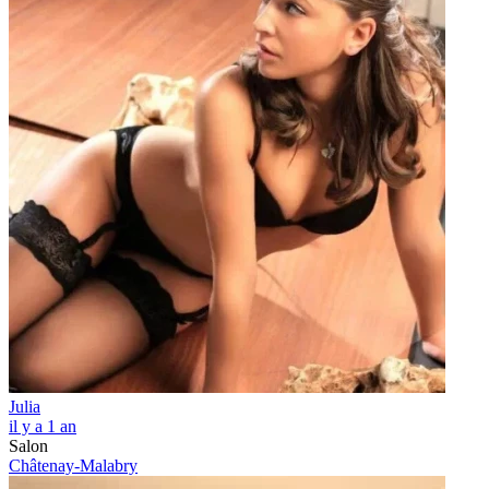
Julia
il y a 1 an
Salon
Châtenay-Malabry