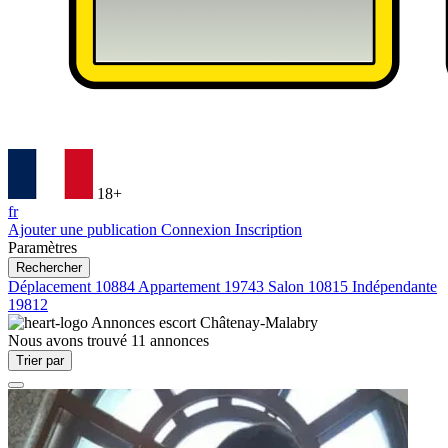
18+
fr
Ajouter une publication
Connexion
Inscription
Paramètres
Rechercher
Déplacement
10884
Appartement
19743
Salon
10815
Indépendante
19812
Annonces escort
Châtenay-Malabry
Nous avons trouvé
11
annonces
Trier par