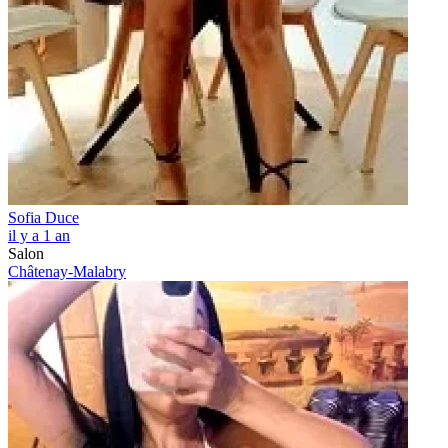
Sofia Duce
il y a 1 an
Salon
Châtenay-Malabry