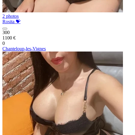
2 photos
Rosita 💝
300
1100 €
0
Chanteloup-les-Vignes