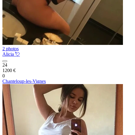
2 photos
Alicia 💘
24
1200 €
0
Chanteloup-les-Vignes