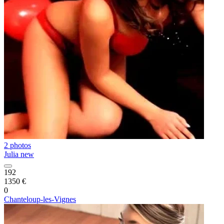
2 photos
Julia new
192
1350 €
0
Chanteloup-les-Vignes