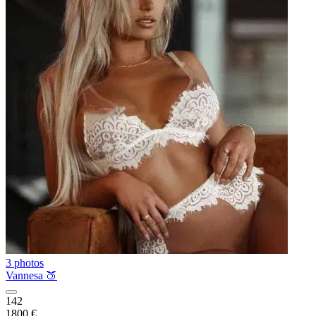
3 photos
Vannesa 🍑
142
1800 €