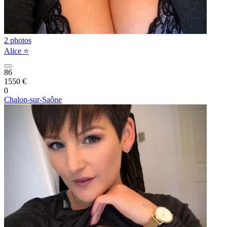
2 photos
Alice ⭐️
86
1550 €
0
Chalon-sur-Saône