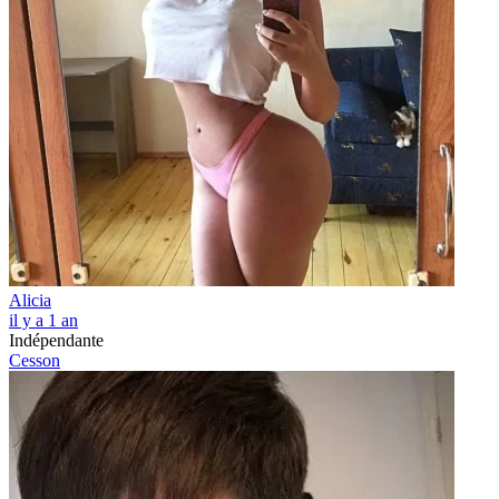
Alicia
il y a 1 an
Indépendante
Cesson