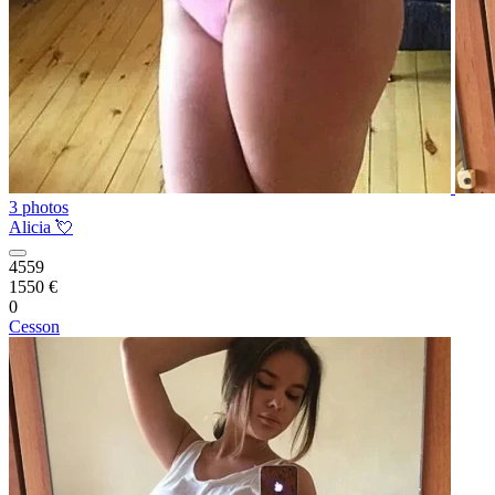
3 photos
Alicia 💘
4559
1550 €
0
Cesson