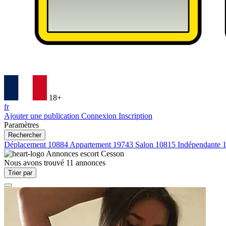
18+
fr
Ajouter une publication
Connexion
Inscription
Paramètres
Rechercher
Déplacement
10884
Appartement
19743
Salon
10815
Indépendante
Annonces escort
Cesson
Nous avons trouvé
11
annonces
Trier par