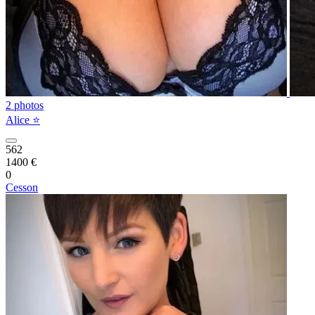
2 photos
Alice ⭐️
562
1400 €
0
Cesson