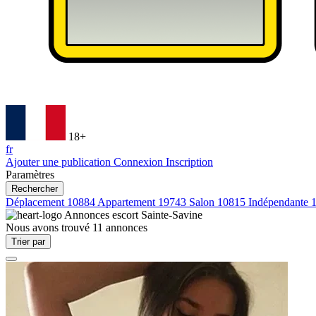
18+
fr
Ajouter une publication
Connexion
Inscription
Paramètres
Rechercher
Déplacement
10884
Appartement
19743
Salon
10815
Indépendante
Annonces escort
Sainte-Savine
Nous avons trouvé
11
annonces
Trier par