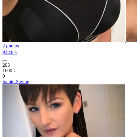
2 photos
Alice ⭐️
203
1600 €
0
Sainte-Savine