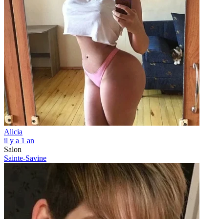
Alicia
il y a 1 an
Salon
Sainte-Savine