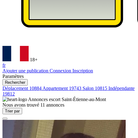
18+
fr
Ajouter une publication
Connexion
Inscription
Paramètres
Rechercher
Déplacement
10884
Appartement
19743
Salon
10815
Indépendante
19812
Annonces escort
Saint-Étienne-au-Mont
Nous avons trouvé
11
annonces
Trier par