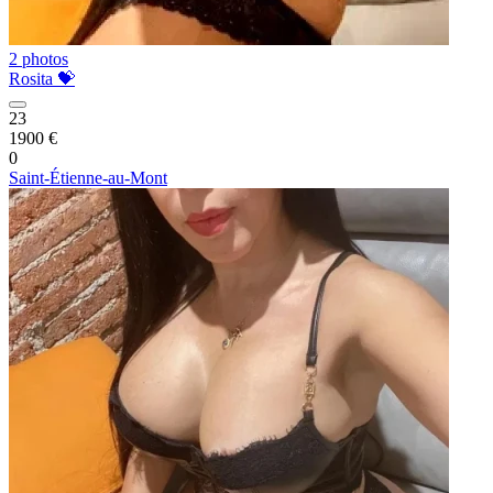
2 photos
Rosita 💝
23
1900 €
0
Saint-Étienne-au-Mont