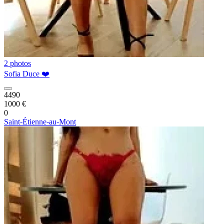
2 photos
Sofia Duce ❤️
4490
1000 €
0
Saint-Étienne-au-Mont