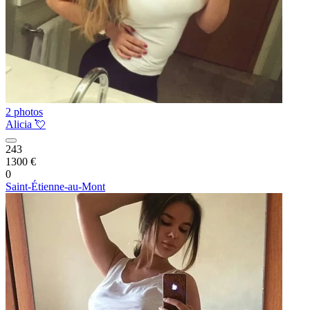
2 photos
Alicia 💘
243
1300 €
0
Saint-Étienne-au-Mont