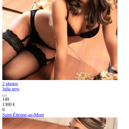
2 photos
Julia new
149
1300 €
0
Saint-Étienne-au-Mont