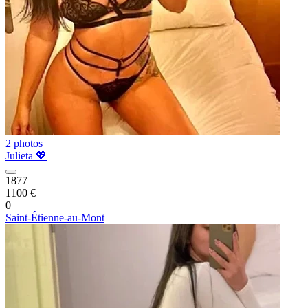
2 photos
Julieta 💖
1877
1100 €
0
Saint-Étienne-au-Mont