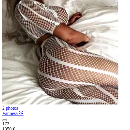
2 photos
Vannesa 🍑
172
1350 €