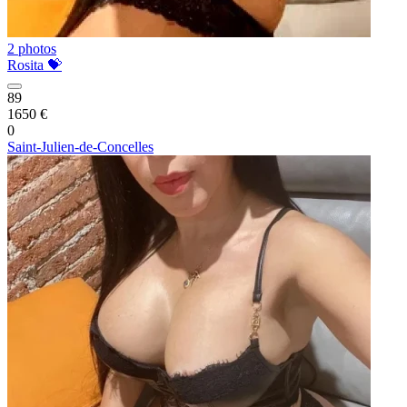
2 photos
Rosita 💝
89
1650 €
0
Saint-Julien-de-Concelles