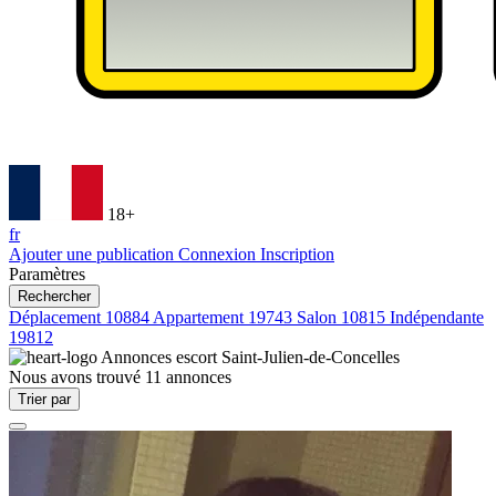
18+
fr
Ajouter une publication
Connexion
Inscription
Paramètres
Rechercher
Déplacement
10884
Appartement
19743
Salon
10815
Indépendante
19812
Annonces escort
Saint-Julien-de-Concelles
Nous avons trouvé
11
annonces
Trier par