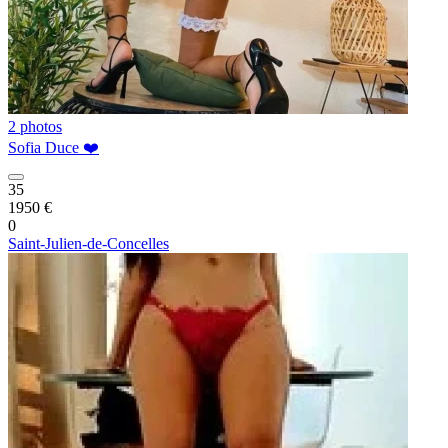
2 photos
Sofia Duce ❤️
35
1950 €
0
Saint-Julien-de-Concelles