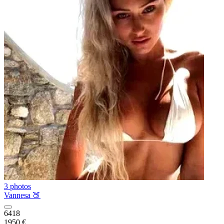
3 photos
Vannesa 🍑
6418
1950 €