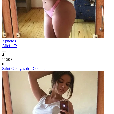
3 photos
Alicia 💘
41
1150 €
0
Saint-Georges-de-Didonne