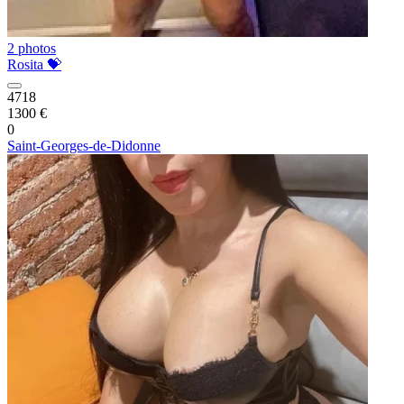
2 photos
Rosita 💝
4718
1300 €
0
Saint-Georges-de-Didonne