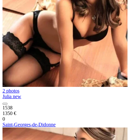
2 photos
Julia new
1538
1350 €
0
Saint-Georges-de-Didonne