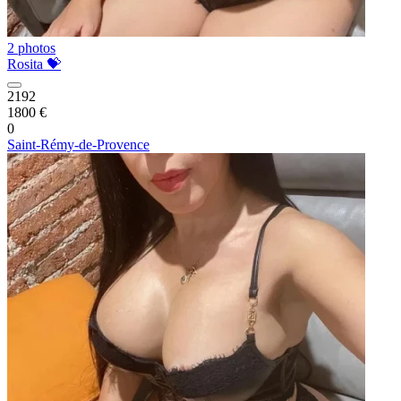
2 photos
Rosita 💝
2192
1800 €
0
Saint-Rémy-de-Provence