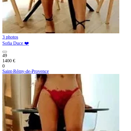
3 photos
Sofia Duce ❤️
49
1400 €
0
Saint-Rémy-de-Provence