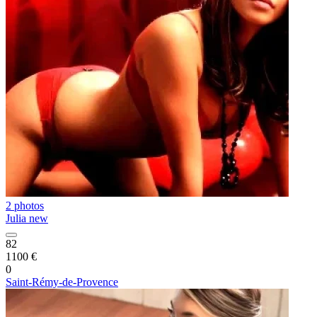
2 photos
Julia new
82
1100 €
0
Saint-Rémy-de-Provence