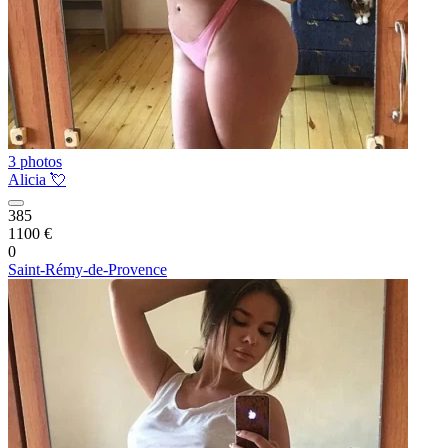
3 photos
Alicia 💘
385
1100 €
0
Saint-Rémy-de-Provence