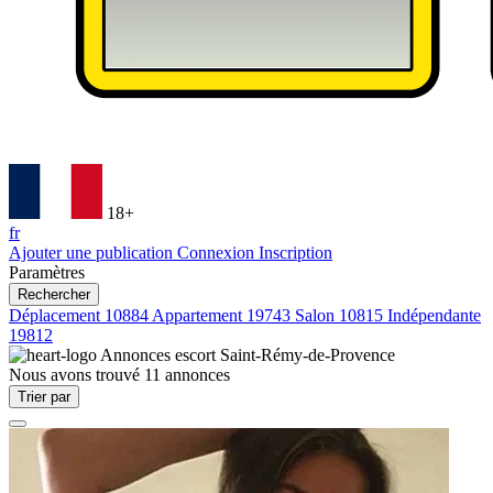
18+
fr
Ajouter une publication
Connexion
Inscription
Paramètres
Rechercher
Déplacement
10884
Appartement
19743
Salon
10815
Indépendante
19812
Annonces escort
Saint-Rémy-de-Provence
Nous avons trouvé
11
annonces
Trier par