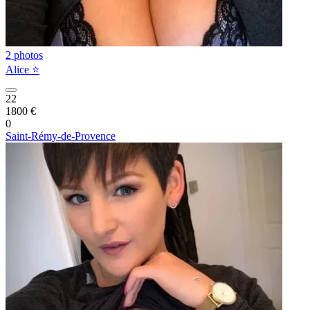
2 photos
Alice ⭐️
22
1800 €
0
Saint-Rémy-de-Provence