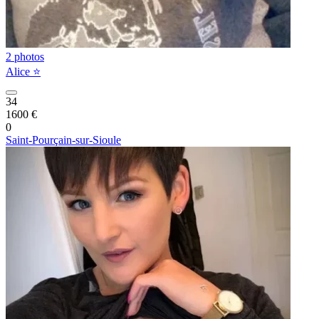
2 photos
Alice ⭐️
34
1600 €
0
Saint-Pourçain-sur-Sioule