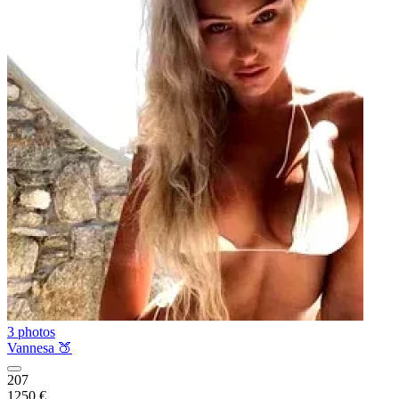
3 photos
Vannesa 🍑
207
1250 €