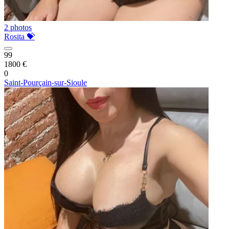
2 photos
Rosita 💝
99
1800 €
0
Saint-Pourçain-sur-Sioule