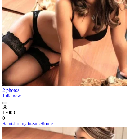
2 photos
Julia new
38
1300 €
0
Saint-Pourçain-sur-Sioule