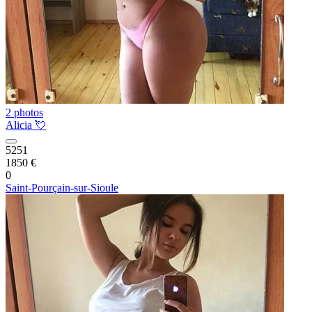
2 photos
Alicia 💘
5251
1850 €
0
Saint-Pourçain-sur-Sioule