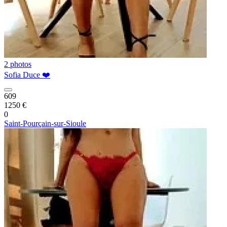
2 photos
Sofia Duce ❤️
609
1250 €
0
Saint-Pourçain-sur-Sioule