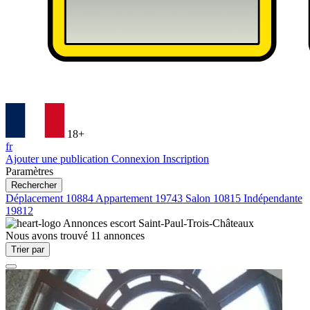
18+
fr
Ajouter une publication
Connexion
Inscription
Paramètres
Rechercher
Déplacement
10884
Appartement
19743
Salon
10815
Indépendante
19812
Annonces escort
Saint-Paul-Trois-Châteaux
Nous avons trouvé
11
annonces
Trier par