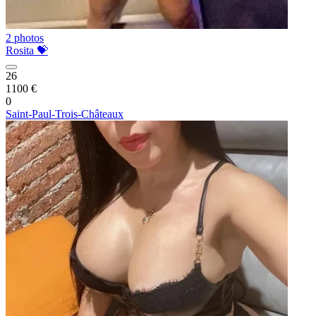
2 photos
Rosita 💝
26
1100 €
0
Saint-Paul-Trois-Châteaux