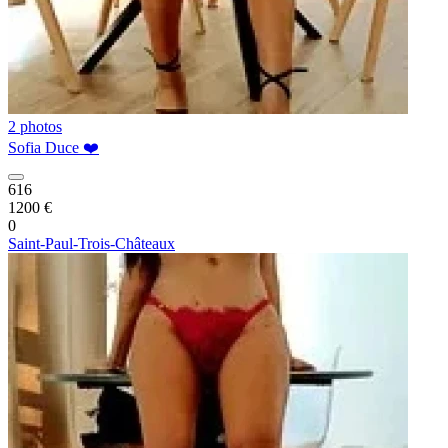
2 photos
Sofia Duce ❤️
616
1200 €
0
Saint-Paul-Trois-Châteaux