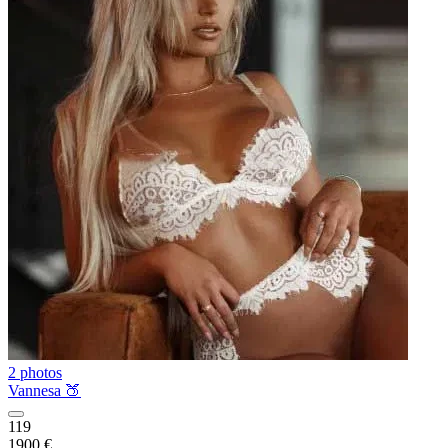
2 photos
Vannesa 🍑
119
1900 €