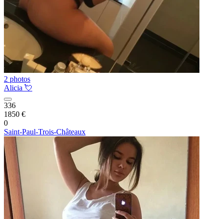
2 photos
Alicia 💘
336
1850 €
0
Saint-Paul-Trois-Châteaux