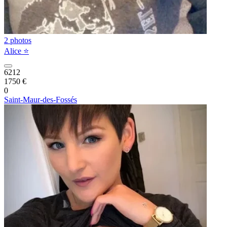
2 photos
Alice ⭐️
6212
1750 €
0
Saint-Maur-des-Fossés