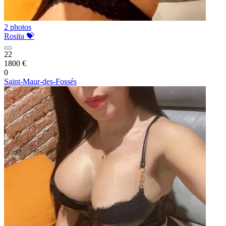
2 photos
Rosita 💝
22
1800 €
0
Saint-Maur-des-Fossés