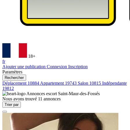
18+
fr
Ajouter une publication
Connexion
Inscription
Paramètres
Rechercher
Déplacement
10884
Appartement
19743
Salon
10815
Indépendante
19812
Annonces escort
Saint-Maur-des-Fossés
Nous avons trouvé
11
annonces
Trier par