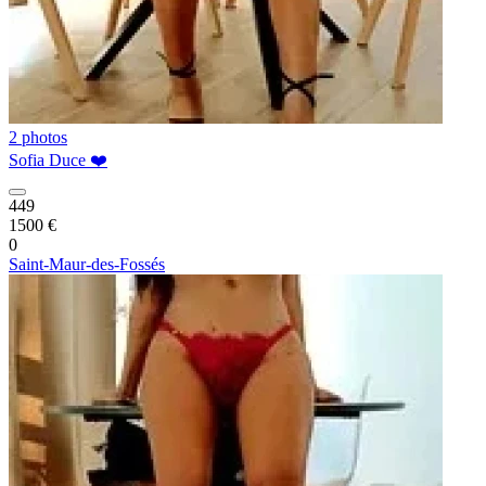
2 photos
Sofia Duce ❤️
449
1500 €
0
Saint-Maur-des-Fossés