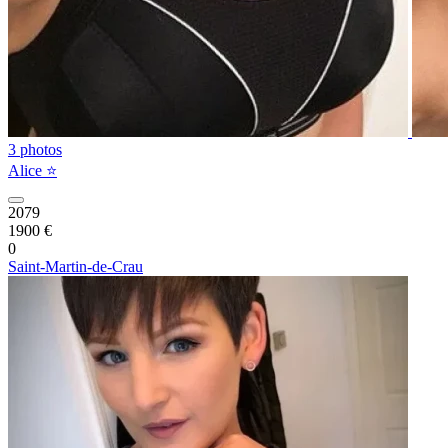
3 photos
Alice ⭐️
2079
1900 €
0
Saint-Martin-de-Crau