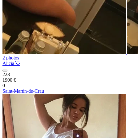
2 photos
Alicia 💘
228
1900 €
0
Saint-Martin-de-Crau