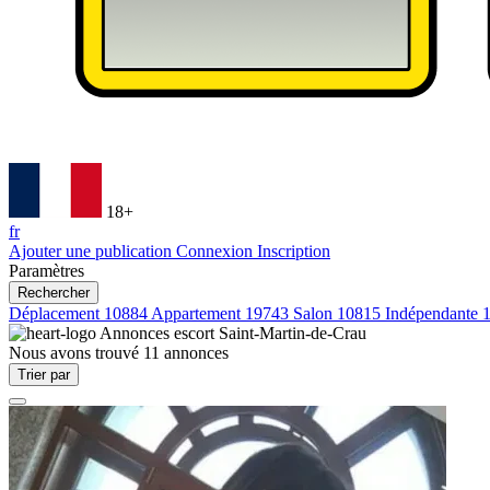
18+
fr
Ajouter une publication
Connexion
Inscription
Paramètres
Rechercher
Déplacement
10884
Appartement
19743
Salon
10815
Indépendante
Annonces escort
Saint-Martin-de-Crau
Nous avons trouvé
11
annonces
Trier par