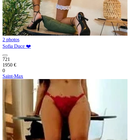
2 photos
Sofia Duce ❤️
721
1950 €
0
Saint-Max