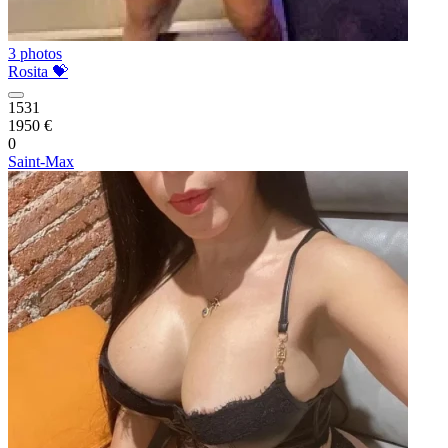
3 photos
Rosita 💝
1531
1950 €
0
Saint-Max