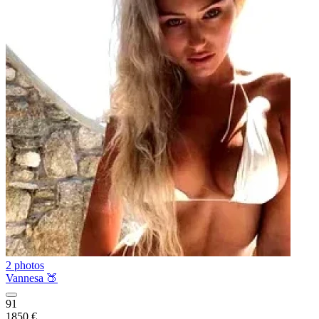
2 photos
Vannesa 🍑
91
1850 €