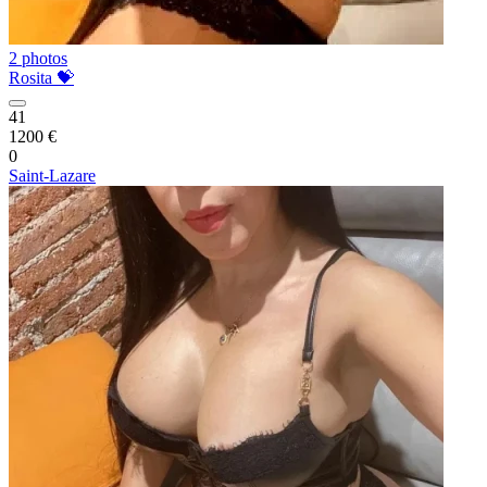
2 photos
Rosita 💝
41
1200 €
0
Saint-Lazare