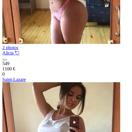
2 photos
Alicia 💘
549
1100 €
0
Saint-Lazare