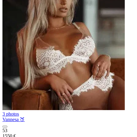
3 photos
Vannesa 🍑
53
1550 €