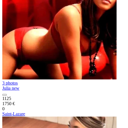
3 photos
Julia new
1125
1750 €
0
Saint-Lazare