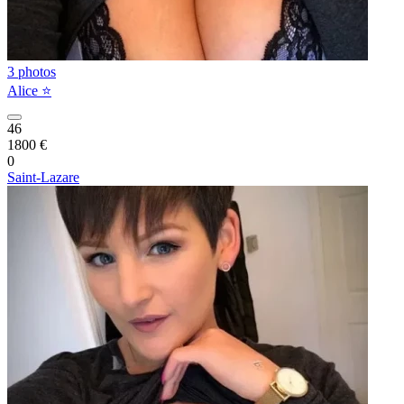
3 photos
Alice ⭐️
46
1800 €
0
Saint-Lazare