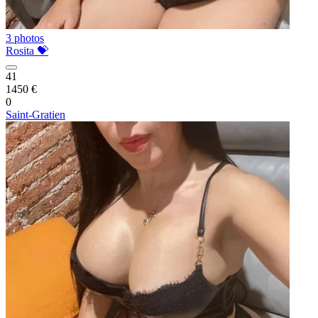
3 photos
Rosita 💝
41
1450 €
0
Saint-Gratien