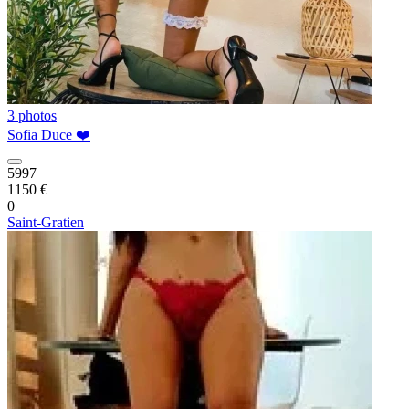
3 photos
Sofia Duce ❤️
5997
1150 €
0
Saint-Gratien