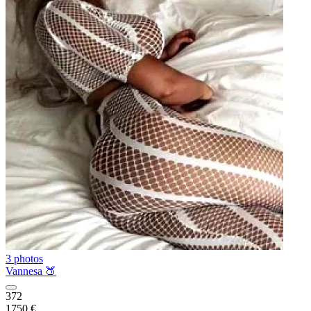
3 photos
Vannesa 🍑
372
1750 €