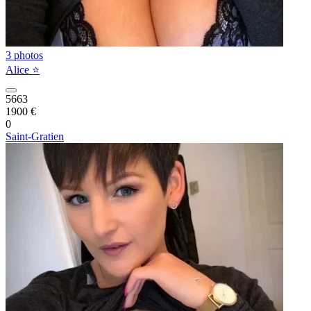
3 photos
Alice ⭐️
5663
1900 €
0
Saint-Gratien