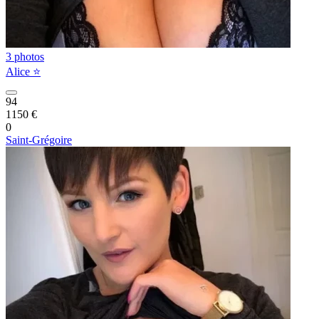
3 photos
Alice ⭐️
94
1150 €
0
Saint-Grégoire