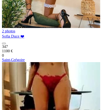
2 photos
Sofia Duce ❤️
347
1100 €
0
Saint-Grégoire