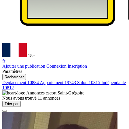
18+
fr
Ajouter une publication
Connexion
Inscription
Paramètres
Rechercher
Déplacement
10884
Appartement
19743
Salon
10815
Indépendante
19812
Annonces escort
Saint-Grégoire
Nous avons trouvé
11
annonces
Trier par