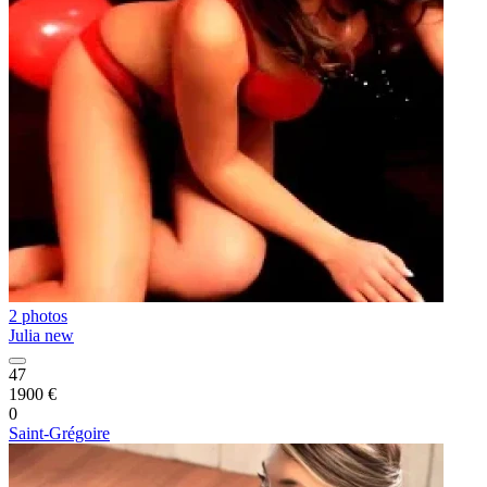
2 photos
Julia new
47
1900 €
0
Saint-Grégoire