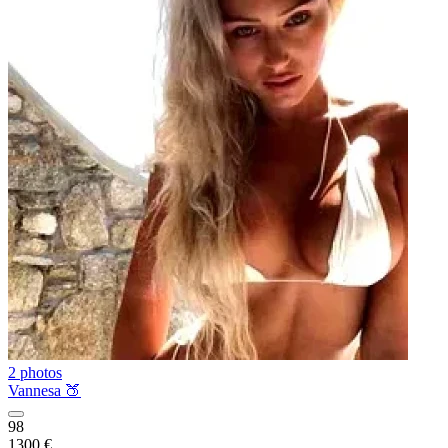
2 photos
Vannesa 🍑
98
1300 €