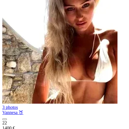
3 photos
Vannesa 🍑
22
1400 €