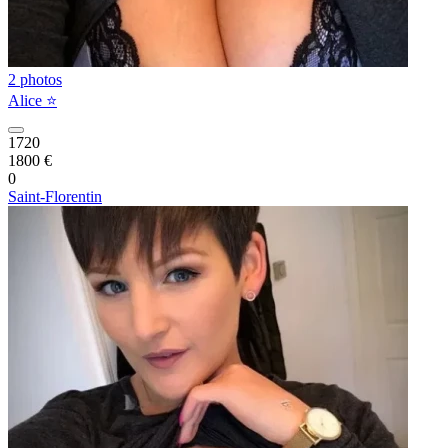
2 photos
Alice ⭐️
1720
1800 €
0
Saint-Florentin