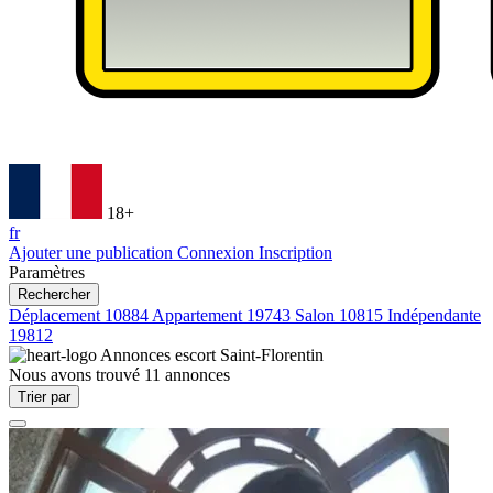
18+
fr
Ajouter une publication
Connexion
Inscription
Paramètres
Rechercher
Déplacement
10884
Appartement
19743
Salon
10815
Indépendante
19812
Annonces escort
Saint-Florentin
Nous avons trouvé
11
annonces
Trier par