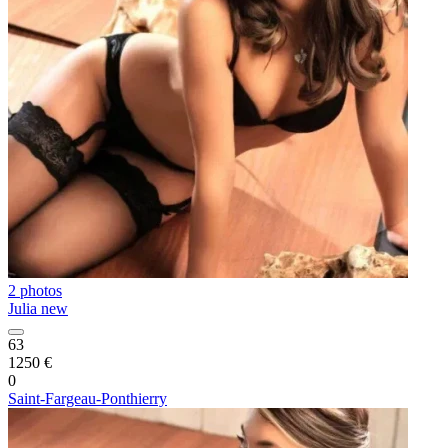
2 photos
Julia new
63
1250 €
0
Saint-Fargeau-Ponthierry