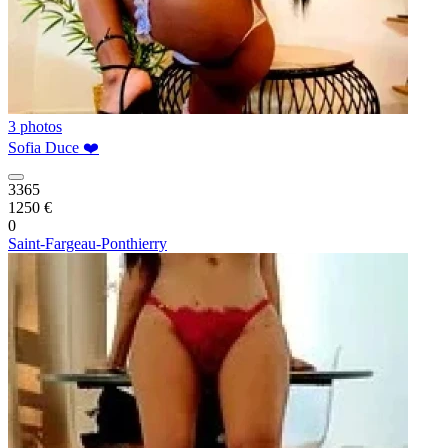
3 photos
Sofia Duce ❤️
3365
1250 €
0
Saint-Fargeau-Ponthierry