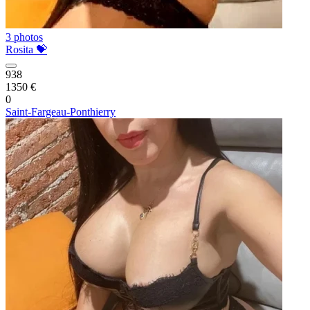
3 photos
Rosita 💝
938
1350 €
0
Saint-Fargeau-Ponthierry