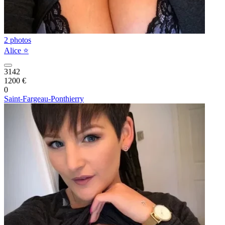
2 photos
Alice ⭐️
3142
1200 €
0
Saint-Fargeau-Ponthierry