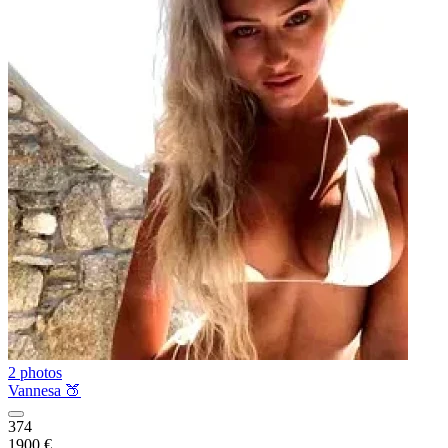
2 photos
Vannesa 🍑
374
1900 €