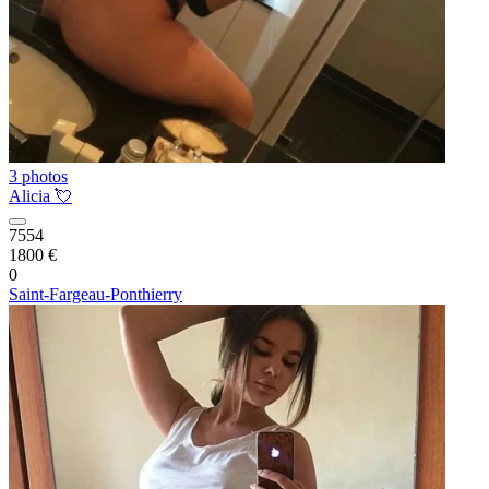
3 photos
Alicia 💘
7554
1800 €
0
Saint-Fargeau-Ponthierry