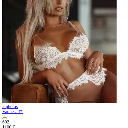
2 photos
Vannesa 🍑
692
1100 €