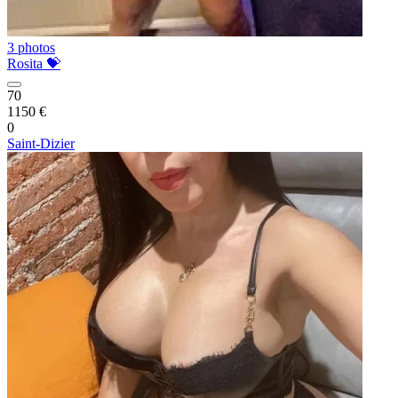
3 photos
Rosita 💝
70
1150 €
0
Saint-Dizier