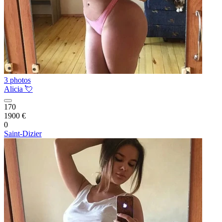
3 photos
Alicia 💘
170
1900 €
0
Saint-Dizier