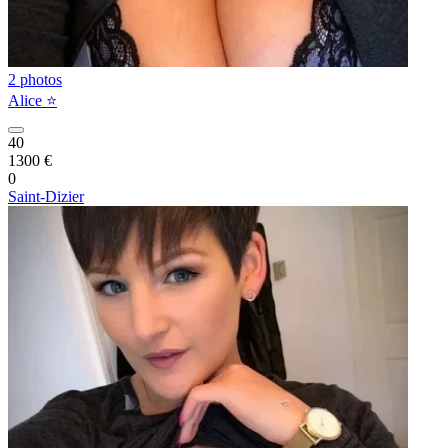
2 photos
Alice ⭐️
40
1300 €
0
Saint-Dizier