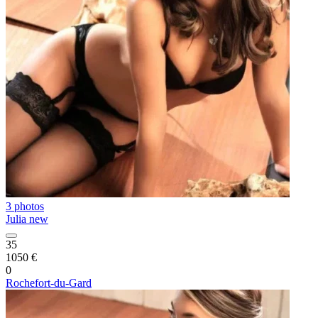
3 photos
Julia new
35
1050 €
0
Rochefort-du-Gard