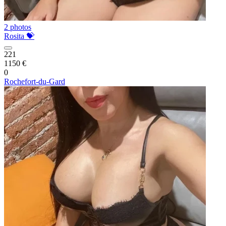
2 photos
Rosita 💝
221
1150 €
0
Rochefort-du-Gard