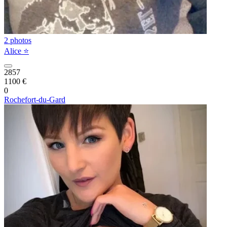
2 photos
Alice ⭐️
2857
1100 €
0
Rochefort-du-Gard