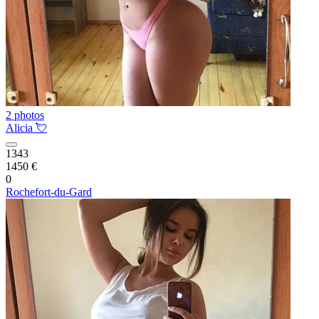
2 photos
Alicia 💘
1343
1450 €
0
Rochefort-du-Gard