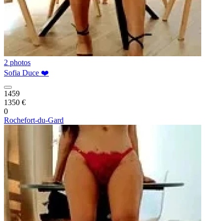
2 photos
Sofia Duce ❤️
1459
1350 €
0
Rochefort-du-Gard