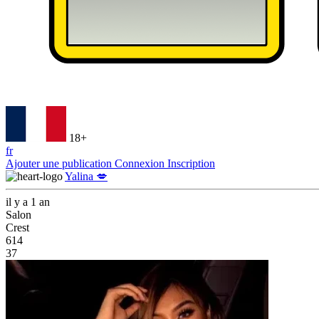
18+
fr
Ajouter une publication
Connexion
Inscription
Yalina 💋
il y a 1 an
Salon
Crest
614
37