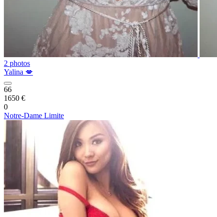
2 photos
Yalina 💋
66
1650 €
0
Notre-Dame Limite