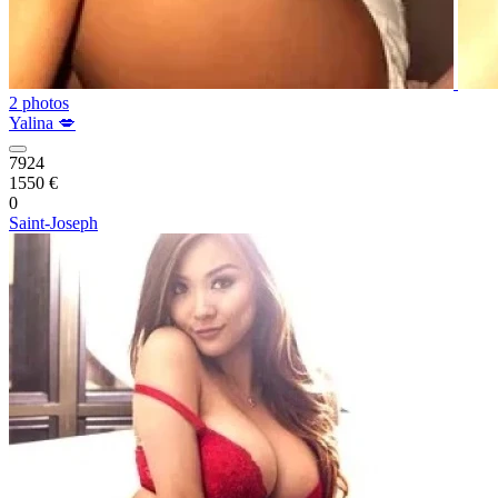
2 photos
Yalina 💋
7924
1550 €
0
Saint-Joseph