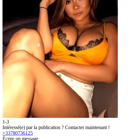
1-3
2
Intéressé(e) par la publication ?
Contacter maintenant !
I
+33780736125
Écrire un message
É