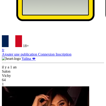
18+
fr
Ajouter une publication
Connexion
Inscription
Yalina 💋
il y a 1 an
Salon
Vichy
64
1