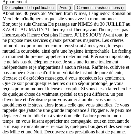
Appartement
Description de la publication
Avis
(
)
Commentaires/questions
(
)
About me: 30 years old Women from Nimes, Languedoc-Roussillon
Merci de m'indiquer sur quel site vous avez lu mon annonce.
Bonjour je suis Cherina De passage sur NIMES du 30 JUILLET au
3 AOUT AU MATIN *L' heure,c'est l'heure,avant l'heure,c'est pas
l'heure,après l'heure c'est plus l'heure. JULES JOUY Avant tout, je
ne propose mes services qu'aux personnes majeures. Les critères
primordiaux pour une rencontre réussi sont à mes yeux, le respect
mutuel,la courtoisie, ainsi qu'a une hygiène irréprochable. Le feeling
au moment du premier appel sera déterminent. Précision importante,
je ne fais pas de téléphone rose. Je suis une femme totalement
indépendante et je n'appartiens à aucun réseau. Raffinée, cultivée et
passionnée désireuse d'offrir un véritable instant de pure détente,
d'extase et d'agréables massages, à vous messieurs les gentlemen.
Que ce soit pour quelques heures ou un séjour prolongé, je vous
reçois pour un moment intense et coquin. Si vous êtes à la recherche
de quelque chose de vraiment spécial et un peu différent, un peu
d'aventure et d'érotisme pour vous aider à oublier vos soucis
quotidiens et le stress, alors je suis celle que vous attendiez. Je vous
rappelle que j'attache une grande importance à l'hygiène. Je peux me
déplacer à votre hôtel ou à votre domicile. J'adore prendre mon
temps, en vous faisant apprécier ma compagnie, tout en écoutant de
la musique romantique et relaxante, quelques bougies et des senteurs
des Mille et une Nuit. Découvrez mes prestations haut de gamme.