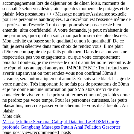
accompagnement lors de déjeuner ou de dîner, loisir, moments de
sensualité selon vos désirs, ainsi que des moments de partages et de
plaisir. Mes prestations ++ / Massage naturiste/Assistance sexuelle
pour les personnes handicapées. La discrétion est l'essence même de
la profession d'escorte. Tout ce qui pourrais se passer reste bien
entendu, ultra confidentiel. A votre demande, je peux m'abstenir de
me parfumer, quoi qu'il en soit , mon parfum sera des plus discrets.
Mon activité est basée sur le qualitatif et non le quantitatif. De ce
fait, je serai sélective dans mes choix de rendez-vous. Il me plait
d'être en compagnie de parfaits gentlemen. Dans le cas où vous ne
respecteriez pas vos engagements, ou que votre comportement
paraitrait douteux, je me reserve le droit d'annuler notre rencontre. Je
ne répond pas au appel anonyme. IMPORTANT : Tout retard sans
avertir auparavant ou tout rendez-vous non confirmé 30mn à
l'avance, sera automatiquement annulé. En suivra le black listage de
votre numéro. Très important: Je ne fais pas de prestations de 30mn
et je ne donne aucune information par SMS alors merci de me
contacter de vive voix. Le prix sont fermes et non négociables donc
ne perdrez pas votre temps. Pour les personnes curieuses, les petits
plaisantins, merci de passer votre chemin. Je vous dis à bientôt. Au
plaisir.
Mots-clés
Massage intime
Sexe oral
Call-girl
Datation
Le BDSM
Gorge
profonde
Gangbang
Massages
Putain
Anal
Fellation
Gescorter
page-post-view.recommended_posts