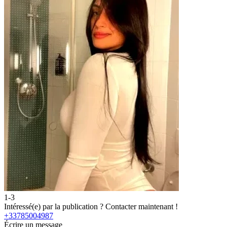
1-3
2
Intéressé(e) par la publication ?
Contacter maintenant !
I
+33785004987
Écrire un message
É