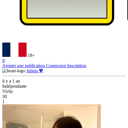
18+
fr
Ajouter une publication
Connexion
Inscription
Julieta 💖
il y a 1 an
Indépendante
Vichy
30
1