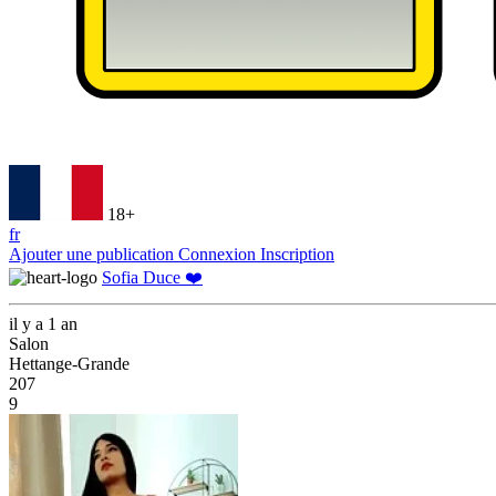
18+
fr
Ajouter une publication
Connexion
Inscription
Sofia Duce ❤️
il y a 1 an
Salon
Hettange-Grande
207
9