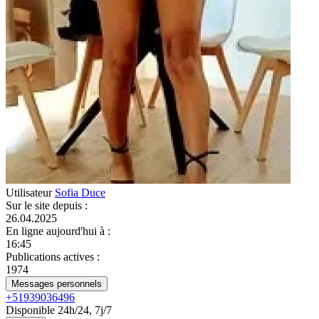
Utilisateur
Sofia Duce
Sur le site depuis
:
26.04.2025
En ligne aujourd'hui à
:
16:45
Publications actives
:
1974
Messages personnels
+51939036496
Disponible 24h/24, 7j/7