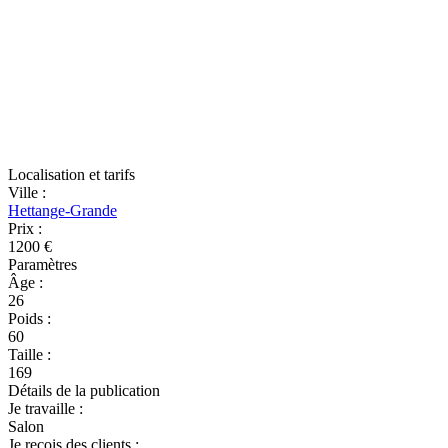
Localisation et tarifs
Ville
:
Hettange-Grande
Prix
:
1200 €
Paramètres
Âge
:
26
Poids
:
60
Taille
:
169
Détails de la publication
Je travaille
:
Salon
Je reçois des clients
: