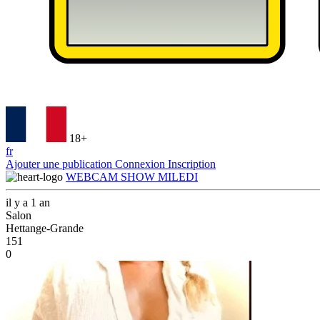
18+
fr
Ajouter une publication
Connexion
Inscription
WEBCAM SHOW MILEDI
il y a 1 an
Salon
Hettange-Grande
151
0